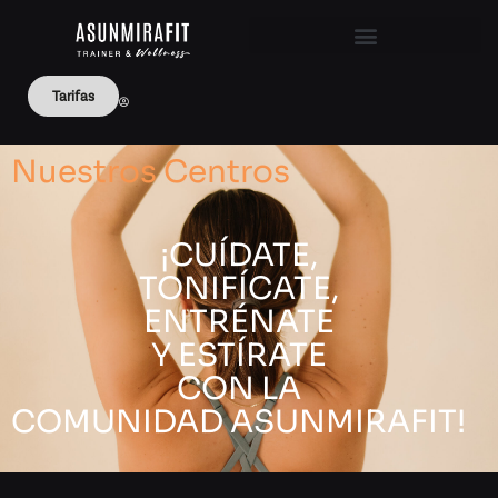
Tarifas
Nuestros Centros
¡CUÍDATE,
TONIFÍCATE,
ENTRÉNATE
Y ESTÍRATE
CON LA
COMUNIDAD ASUNMIRAFIT!